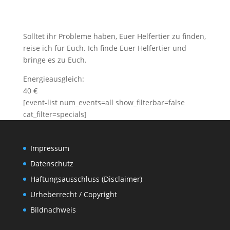
Solltet ihr Probleme haben, Euer Helfertier zu finden,
reise ich für Euch. Ich finde Euer Helfertier und
bringe es zu Euch.
Energieausgleich:
40 €
[event-list num_events=all show_filterbar=false
cat_filter=specials]
Impressum
Datenschutz
Haftungsausschluss (Disclaimer)
Urheberrecht / Copyright
Bildnachweis